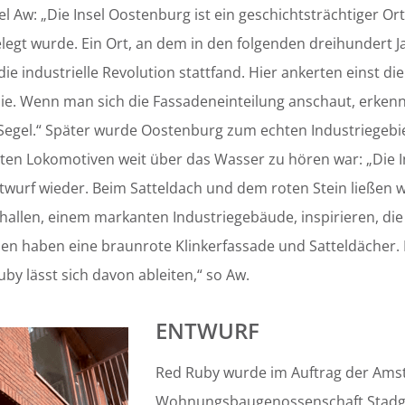
l Aw: „Die Insel Oostenburg ist ein geschichtsträchtiger Ort
elegt wurde. Ein Ort, an dem in den folgenden dreihundert 
e industrielle Revolution stattfand. Hier ankerten einst di
e. Wenn man sich die Fassadeneinteilung anschaut, erkenn
 Segel.“ Später wurde Oostenburg zum echten Industriegebiet
ten Lokomotiven weit über das Wasser zu hören war: „Die 
ntwurf wieder. Beim Satteldach und dem roten Stein ließen 
allen, einem markanten Industriegebäude, inspirieren, die 
allen haben eine braunrote Klinkerfassade und Satteldächer.
y lässt sich davon ableiten,“ so Aw.
ENTWURF
Red Ruby wurde im Auftrag der Am
Wohnungsbaugenossenschaft Stadge