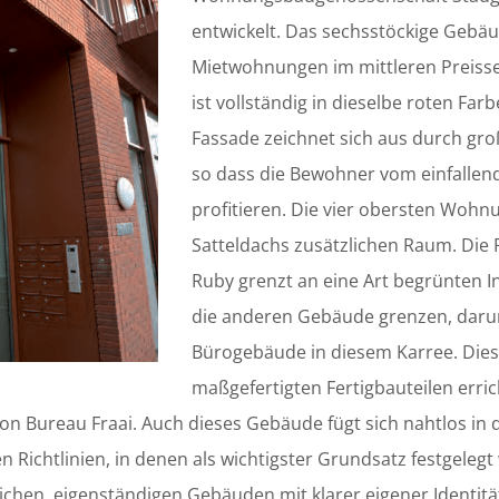
entwickelt. Das sechsstöckige Gebä
Mietwohnungen im mittleren Preiss
ist vollständig in dieselbe roten Far
Fassade zeichnet sich aus durch gr
so dass die Bewohner vom einfallend
profitieren. Die vier obersten Woh
Satteldachs zusätzlichen Raum. Die 
Ruby grenzt an eine Art begrünten 
die anderen Gebäude grenzen, darun
Bürogebäude in diesem Karree. Dies
maßgefertigten Fertigbauteilen erric
von Bureau Fraai. Auch dieses Gebäude fügt sich nahtlos in d
en Richtlinien, in denen als wichtigster Grundsatz festgeleg
ichen, eigenständigen Gebäuden mit klarer eigener Identität