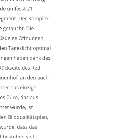
ude umfasst 21
egment. Der Komplex
be getaucht. Die
oßzügige Öffnungen,
en Tageslicht optimal
nungen haben dank des
Rückseite des Red
Innenhof, an den auch
ter das einzige
es Büro, das aus
htet wurde, ist
en Bildqualitätsplan,
t wurde, dass das
 bestehen soll.