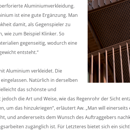
erforierte Aluminiumverkleidung.
inium ist eine gute Ergänzung. Man
nkheit damit, als Gegenspieler zu
, wie zum Beispiel Klinker. So
aterialien gegenseitig, wodurch eine
gewicht entsteht.“
mit Aluminium verkleidet. Die
 eingelassen. Natürlich in derselben
ielleicht das schönste und
st jedoch die Art und Weise, wie das Regenrohr der Sicht en
en, um das hinzukriegen“, erläutert Aw. „Man will einerseit
ieht, und andererseits dem Wunsch des Auftraggebers nac
sarbeiten zugänglich ist. Für Letzteres bietet sich ein sic