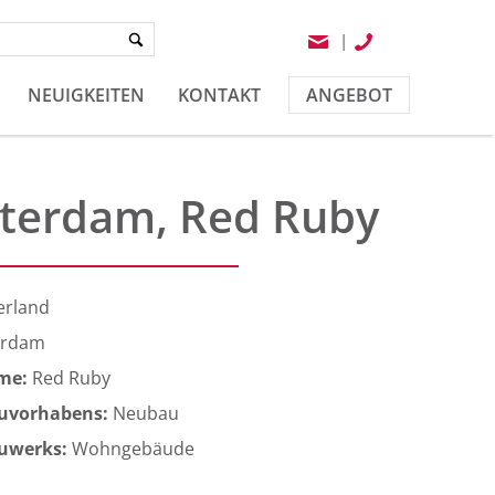
|
NEUIGKEITEN
KONTAKT
ANGEBOT
terdam, Red Ruby
erland
erdam
ame:
Red Ruby
auvorhabens:
Neubau
auwerks:
Wohngebäude