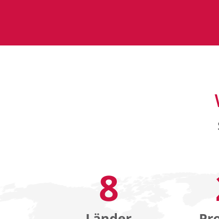
8
Länder
Pro