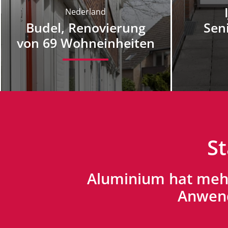
Nederland
Budel, Renovierung
Sen
von 69 Wohneinheiten
St
Aluminium hat mehre
Anwend