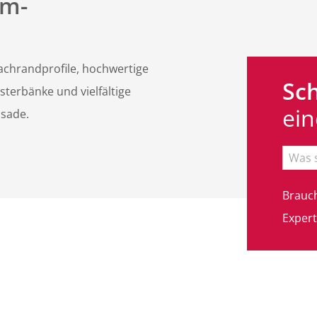
um-
achrandprofile, hochwertige
Sch
erbänke und vielfältige
ein
sade.
Brauch
Expert