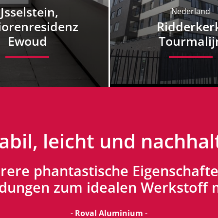
IJsselstein,
Nederland
iorenresidenz
Ridderker
Ewoud
Tourmalij
abil, leicht und nachhal
re phantastische Eigenschaften
ungen zum idealen Werkstoff
-
Roval Aluminium
-