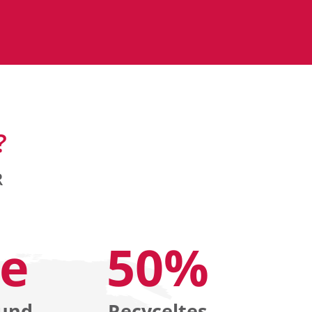
?
R
ve
50%
 und
Recyceltes