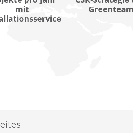
mit
Greentea
allationsservice
eites