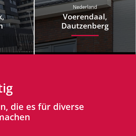
Nederland
k,
Voerendaal,
n
Dautzenberg
tig
, die es für diverse
 machen