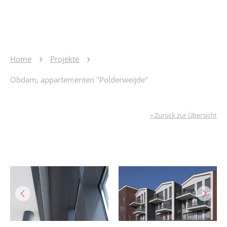
Home
Projekte
Obdam, appartementen "Polderweijde"
« Zurück zur Übersicht